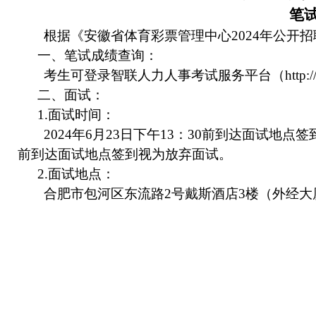
笔
根据《
安徽省体育彩票管理中心
2024
年公开招
一、笔试成绩查询：
考生可登录智联人力人事考试服务平台（
http:
二、面试：
1.
面试时间：
2024
年
6
月
23
日下午
13
：
30
前到达面试地点签
前到达面试地点签到视为放弃面试。
2.
面试地点：
合肥市包河区东流路
2
号戴斯酒店
3
楼（外经大